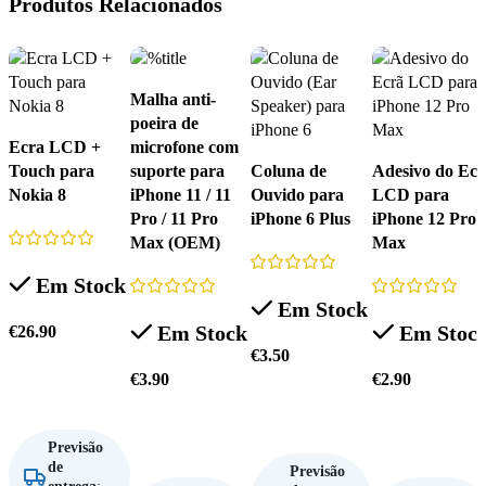
Produtos Relacionados
Malha anti-
poeira de
Ecra LCD +
microfone com
Touch para
suporte para
Coluna de
Adesivo do Ecr
Nokia 8
iPhone 11 / 11
Ouvido para
LCD para
Pro / 11 Pro
iPhone 6 Plus
iPhone 12 Pro
Max (OEM)
Max
Em Stock
Em Stock
Em Stock
Em Stoc
€
26.90
€
3.50
€
3.90
€
2.90
Adicionar
Adicionar
Adicionar
Adicionar
Previsão
de
Previsão