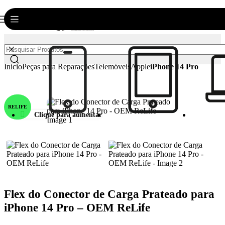
0
Login / Registar
€
0.00
Início
Peças para Reparações
Telemóveis
Apple
iPhone 14 Pro
RELIFE
Clique para aumentar
Flex do Conector de Carga Prateado para
iPhone 14 Pro – OEM ReLife