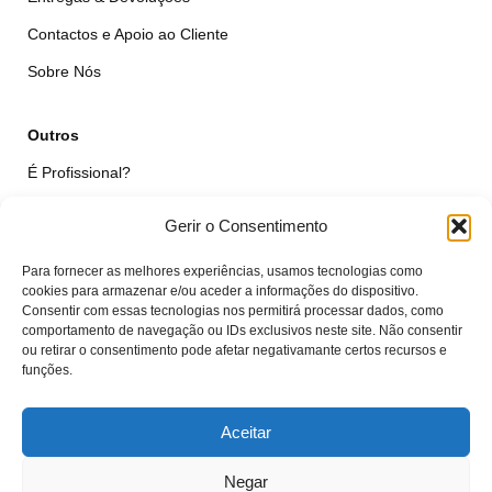
Contactos e Apoio ao Cliente
Sobre Nós
Outros
É Profissional?
Simular Reparação
Gerir o Consentimento
Formulário de Livre Resolução
Para fornecer as melhores experiências, usamos tecnologias como
Qualidade das Peças
cookies para armazenar e/ou aceder a informações do dispositivo.
Consentir com essas tecnologias nos permitirá processar dados, como
comportamento de navegação ou IDs exclusivos neste site. Não consentir
Minha Conta
ou retirar o consentimento pode afetar negativamante certos recursos e
funções.
Área de Cliente
Carrinho
Aceitar
Negar
© VTcell Soluções Electrónicas - Todos os Direitos Reservados - 2018 -