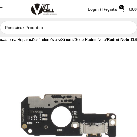
0
Login / Registar
€
0.0
eças para Reparações
Telemóveis
Xiaomi
Serie Redmi Note
Redmi Note 11S