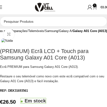
0
€
0.0
as para Reparações
Telemóveis
Samsung
Galaxy A
Galaxy A01 Core (A013)
Clique para aumentar
(PREMIUM) Ecrã LCD + Touch para
Samsung Galaxy A01 Core (A013)
Ecrã PREMIUM para Samsung Galaxy A01 Core (A013).
Restaure o seu telemóvel como novo com este ecrã compatível com o seu
Galaxy A01 Core (A013) e fácil instalação.
REF:
DBX31693561
Em stock
€
26.50