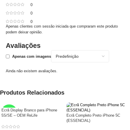
0
0
0
Apenas clientes com sessão iniciada que compraram este produto
podem deixar opinião.
Avaliações
Apenas com imagens
Ainda não existem avaliações.
Produtos Relacionados
Ecrã Display Branco para iPhone
RELIFE
5S/SE – OEM ReLife
Ecrã Completo Preto iPhone 5C
(ESSENCIAL)