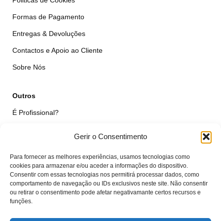
Formas de Pagamento
Entregas & Devoluções
Contactos e Apoio ao Cliente
Sobre Nós
Outros
É Profissional?
Simular Reparação
Gerir o Consentimento
Formulário de Livre Resolução
Para fornecer as melhores experiências, usamos tecnologias como
Qualidade das Peças
cookies para armazenar e/ou aceder a informações do dispositivo.
Consentir com essas tecnologias nos permitirá processar dados, como
comportamento de navegação ou IDs exclusivos neste site. Não consentir
Minha Conta
ou retirar o consentimento pode afetar negativamante certos recursos e
funções.
Área de Cliente