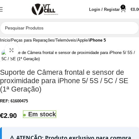
0
Login / Registar
€
0.0
Início
Peças para Reparações
Telemóveis
Apple
iPhone 5
Clique para aumentar
Suporte de Câmera frontal e sensor de
proximidade para iPhone 5/ 5S / 5C / SE
(1ª Geração)
REF:
61600475
Em stock
€
2.90
⚠️ ATENÇÃO: Produto exclusivo para compra