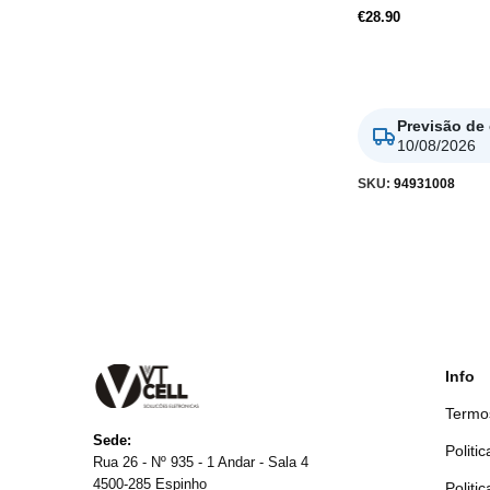
€
28.90
Adicionar
Previsão de
10/08/2026
SKU:
94931008
Info
Termo
Sede:
Politi
Rua 26 - Nº 935 - 1 Andar - Sala 4
4500-285 Espinho
Politi