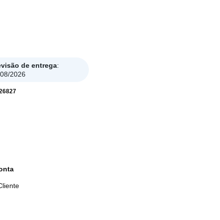
nar
evisão de entrega
:
/08/2026
26827
onta
liente