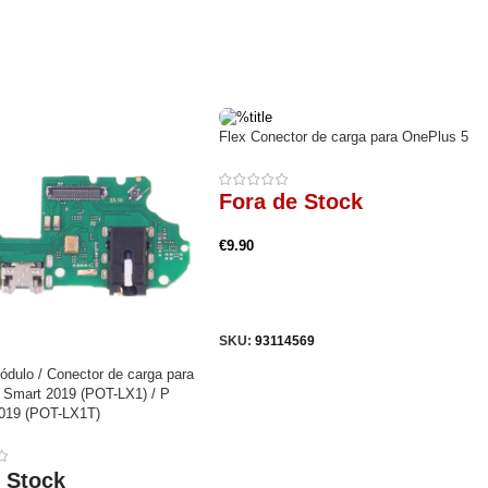
Flex Conector de carga para OnePlus 5
Fora de Stock
€
9.90
Ler Mais
SKU:
93114569
ódulo / Conector de carga para
 Smart 2019 (POT-LX1) / P
019 (POT-LX1T)
 Stock