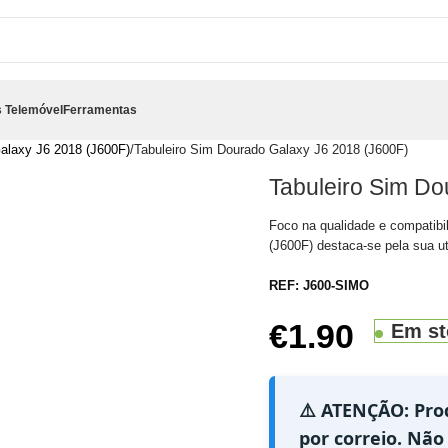
 Telemóvel
Ferramentas
alaxy J6 2018 (J600F)
Tabuleiro Sim Dourado Galaxy J6 2018 (J600F)
Tabuleiro Sim Do
Foco na qualidade e compatibi
(J600F) destaca-se pela sua uti
REF:
J600-SIMO
€
1.90
Em st
⚠️ ATENÇÃO: Pro
por correio. Não