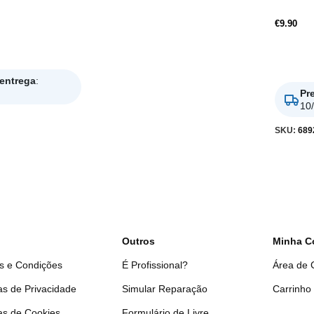
€
9.90
Adicio
 entrega
:
Pr
10
SKU:
689
Outros
Minha C
s e Condições
É Profissional?
Área de C
cas de Privacidade
Simular Reparação
Carrinho
cas de Cookies
Formulário de Livre