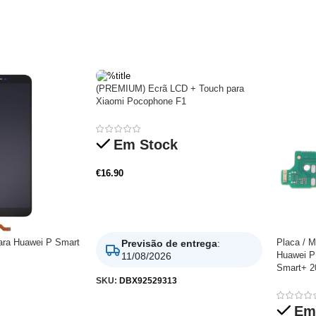
(PREMIUM) Ecrã LCD + Touch para
Xiaomi Pocophone F1
Em Stock
€
16.90
Adicionar
ara Huawei P Smart
Placa / M
Previsão de entrega
:
Huawei P
11/08/2026
Smart+ 2
SKU:
DBX92529313
Em