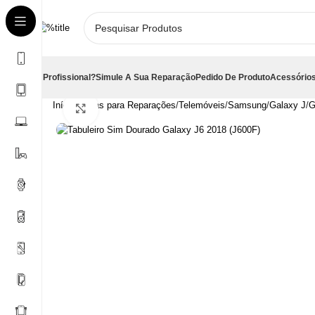
É Profissional?
Simule A Sua Reparação
Pedido De Produto
Acessórios
Início
Peças para Reparações
Telemóveis
Samsung
Galaxy J
G
Clique para aumentar