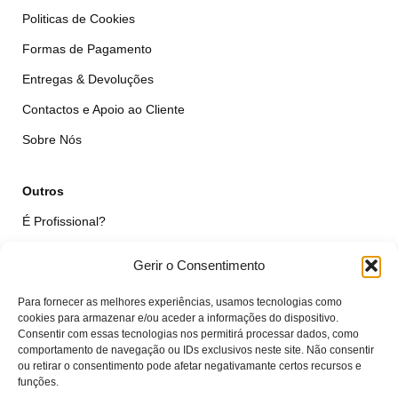
Politicas de Cookies
Formas de Pagamento
Entregas & Devoluções
Contactos e Apoio ao Cliente
Sobre Nós
Outros
É Profissional?
Simular Reparação
Gerir o Consentimento
Formulário de Livre Resolução
Para fornecer as melhores experiências, usamos tecnologias como
Qualidade das Peças
cookies para armazenar e/ou aceder a informações do dispositivo.
Consentir com essas tecnologias nos permitirá processar dados, como
comportamento de navegação ou IDs exclusivos neste site. Não consentir
Minha Conta
ou retirar o consentimento pode afetar negativamante certos recursos e
funções.
Área de Cliente