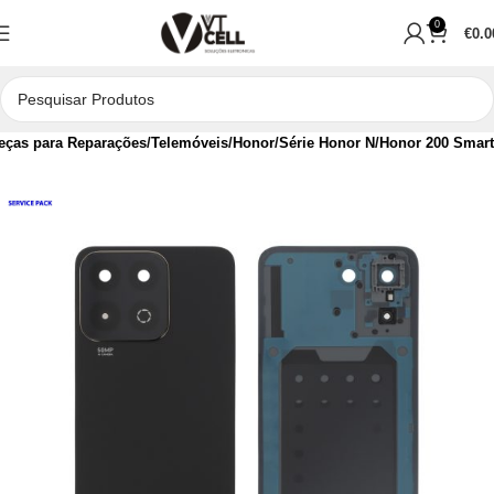
0
€
0.0
eças para Reparações
Telemóveis
Honor
Série Honor N
Honor 200 Smart