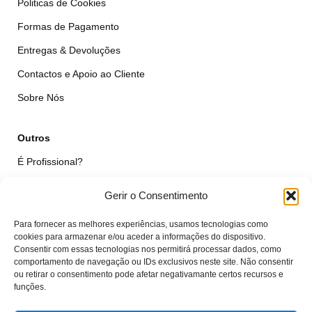
Politicas de Cookies
Formas de Pagamento
Entregas & Devoluções
Contactos e Apoio ao Cliente
Sobre Nós
Outros
É Profissional?
Simular Reparação
Gerir o Consentimento
Formulário de Livre Resolução
Para fornecer as melhores experiências, usamos tecnologias como
Qualidade das Peças
cookies para armazenar e/ou aceder a informações do dispositivo.
Consentir com essas tecnologias nos permitirá processar dados, como
comportamento de navegação ou IDs exclusivos neste site. Não consentir
Minha Conta
ou retirar o consentimento pode afetar negativamante certos recursos e
funções.
Área de Cliente