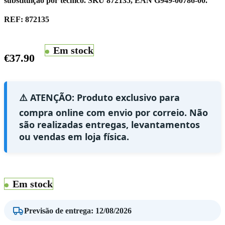
substituição por técnico. SKU 872135, EAN G949-00786-00.
REF:
872135
Em stock
€
37.90
⚠️ ATENÇÃO: Produto exclusivo para
compra online com envio por correio. Não
são realizadas entregas, levantamentos
ou vendas em loja física.
Em stock
Previsão de entrega
:
12/08/2026