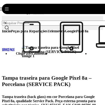
0
Login / Registar
€
0.00
Início
Peças para Reparações
Telemóveis
Google
Pixel 8a
Clique para aumentar
Tampa traseira para Google Pixel 8a –
Porcelana (SERVICE PACK)
Tampa traseira (back glass) em cor Porcelana para Google
Pixel 8a, qualidade Service Pack. Peça externa pronta para