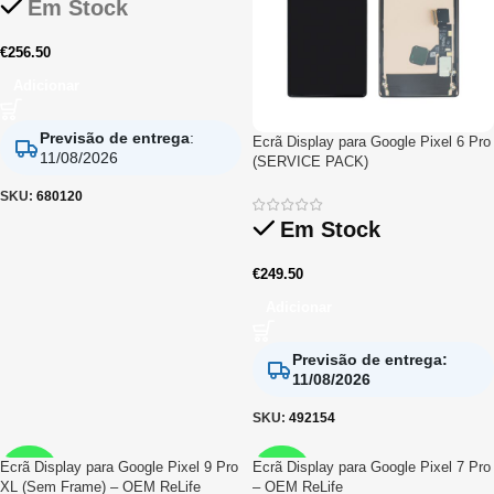
Em Stock
€
256.50
Adicionar
Previsão de entrega
:
Ecrã Display para Google Pixel 6 Pro
11/08/2026
(SERVICE PACK)
SKU:
680120
Em Stock
€
249.50
Adicionar
Previsão de entrega
:
11/08/2026
SKU:
492154
Ecrã Display para Google Pixel 9 Pro
Ecrã Display para Google Pixel 7 Pro
RELIFE
RELIFE
XL (Sem Frame) – OEM ReLife
– OEM ReLife