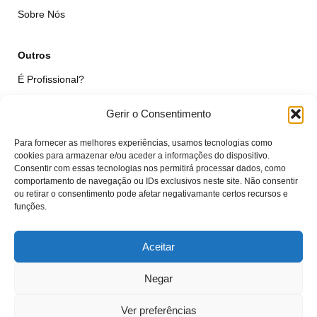
Sobre Nós
Outros
É Profissional?
Simular Reparação
Gerir o Consentimento
Formulário de Livre Resolução
Para fornecer as melhores experiências, usamos tecnologias como
Qualidade das Peças
cookies para armazenar e/ou aceder a informações do dispositivo.
Consentir com essas tecnologias nos permitirá processar dados, como
comportamento de navegação ou IDs exclusivos neste site. Não consentir
Minha Conta
ou retirar o consentimento pode afetar negativamante certos recursos e
funções.
Área de Cliente
Carrinho
Aceitar
Negar
© VTcell Soluções Electrónicas - Todos os Direitos Reservados - 2018 -
2025
Ver preferências