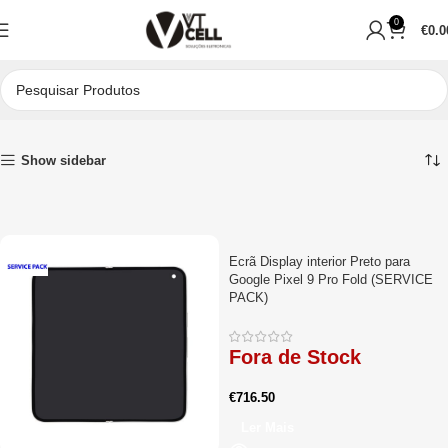
0
€
0.0
Início
Peças para Reparações
Telemóveis
Google
Show sidebar
Ecrã Display interior Preto para
Google Pixel 9 Pro Fold (SERVICE
PACK)
Fora de Stock
€
716.50
Ler Mais