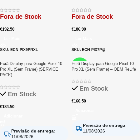
Fora de Stock
Fora de Stock
€
192.50
€
186.90
Ler Mais
Ler Mais
SKU:
ECN-PIX9PRXL
SKU:
ECN-PIX7P@
Ecrã Display para Google Pixel 10
Ecrã Display para Google Pixel 10
RELIFE
Pro XL (Sem Frame) (SERVICE
Pro XL (Sem Frame) – OEM ReLife
PACK)
Em Stock
Em Stock
€
160.50
€
184.50
Adicionar
Adicionar
Previsão de entrega
:
Previsão de entrega
:
11/08/2026
11/08/2026