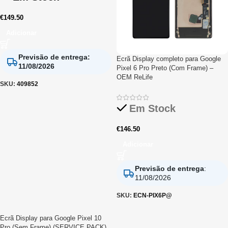
€
149.50
Adicionar
Previsão de entrega
:
Ecrã Display completo para Google
11/08/2026
Pixel 6 Pro Preto (Com Frame) –
OEM ReLife
SKU:
409852
Em Stock
€
146.50
Adicionar
Previsão de entrega
:
11/08/2026
SKU:
ECN-PIX6P@
Ecrã Display para Google Pixel 10
Pro (Sem Frame) (SERVICE PACK)