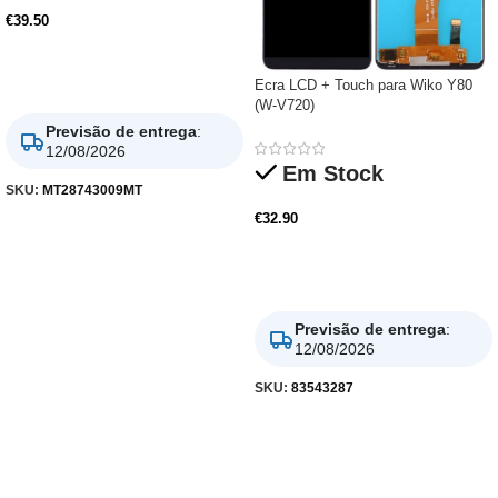
€
39.50
Adicionar
Ecra LCD + Touch para Wiko Y80
(W-V720)
Previsão de entrega
:
12/08/2026
Em Stock
SKU:
MT28743009MT
€
32.90
Adicionar
Previsão de entrega
:
12/08/2026
SKU:
83543287