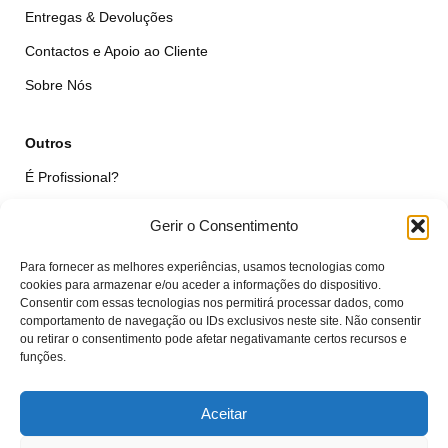
Entregas & Devoluções
Contactos e Apoio ao Cliente
Sobre Nós
Outros
É Profissional?
Simular Reparação
Gerir o Consentimento
Formulário de Livre Resolução
Para fornecer as melhores experiências, usamos tecnologias como
Qualidade das Peças
cookies para armazenar e/ou aceder a informações do dispositivo.
Consentir com essas tecnologias nos permitirá processar dados, como
comportamento de navegação ou IDs exclusivos neste site. Não consentir
Minha Conta
ou retirar o consentimento pode afetar negativamante certos recursos e
funções.
Área de Cliente
Carrinho
Aceitar