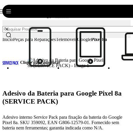
0
€
0.00
Início
Peças para Reparações
Telemóveis
Google
Pixel 8a
Clique para aumentar
Adesivo da Bateria para Google Pixel 8a
(SERVICE PACK)
Adesivo interno Service Pack para fixação da bateria do Google
Pixel 8a. SKU 359092, EAN G806-12579-01. Fornecido sem
bateria nem ferramentas; garantia indicada como N/A.