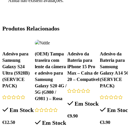
Ainda não existem avaliações.
Produtos Relacionados
Adesivo para
(OEM) Tampa
Adesivo da
Adesivo da
Samsung
traseira com
Bateria para
Bateria para
Galaxy S24
lente da câmera
iPhone 15 Pro
Samsung
Ultra (S928B)
e adesivo para
Max – Caixa de
Galaxy A14 5G
(SERVICE
Samsung
20 – Compatível
(SERVICE
PACK)
Galaxy S20 4G /
PACK)
5G (G980 /
G981 ) – Rosa
Em Stock
Em Stock
Em Stoc
€
9.90
Em Stock
€
12.50
€
3.90