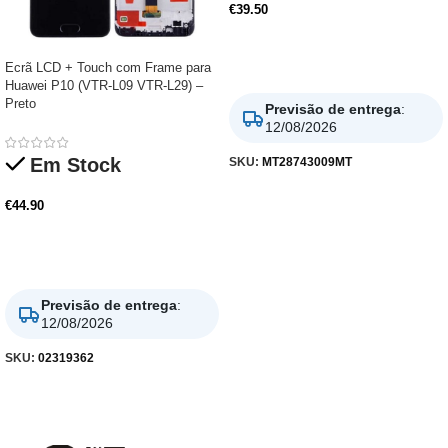
€
39.50
Adicionar
Ecrã LCD + Touch com Frame para
Huawei P10 (VTR-L09 VTR-L29) –
Preto
Previsão de entrega
:
12/08/2026
Em Stock
SKU:
MT28743009MT
€
44.90
Adicionar
Previsão de entrega
:
12/08/2026
SKU:
02319362