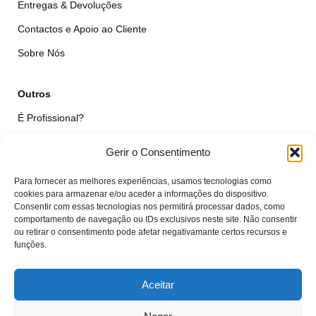
Entregas & Devoluções
Contactos e Apoio ao Cliente
Sobre Nós
Outros
É Profissional?
Simular Reparação
Gerir o Consentimento
Formulário de Livre Resolução
Para fornecer as melhores experiências, usamos tecnologias como
Qualidade das Peças
cookies para armazenar e/ou aceder a informações do dispositivo.
Consentir com essas tecnologias nos permitirá processar dados, como
comportamento de navegação ou IDs exclusivos neste site. Não consentir
Minha Conta
ou retirar o consentimento pode afetar negativamante certos recursos e
funções.
Área de Cliente
Carrinho
Aceitar