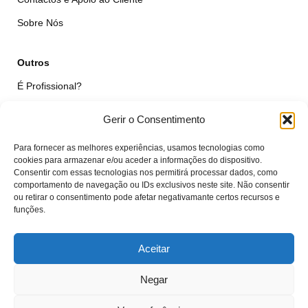
Sobre Nós
Outros
É Profissional?
Simular Reparação
Gerir o Consentimento
Formulário de Livre Resolução
Para fornecer as melhores experiências, usamos tecnologias como
Qualidade das Peças
cookies para armazenar e/ou aceder a informações do dispositivo.
Consentir com essas tecnologias nos permitirá processar dados, como
comportamento de navegação ou IDs exclusivos neste site. Não consentir
Minha Conta
ou retirar o consentimento pode afetar negativamante certos recursos e
funções.
Área de Cliente
Carrinho
Aceitar
Negar
© VTcell Soluções Electrónicas - Todos os Direitos Reservados - 2018 -
2025