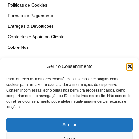
Politicas de Cookies
Formas de Pagamento
Entregas & Devoluções
Contactos e Apoio ao Cliente
Sobre Nós
Outros
Gerir o Consentimento
É Profissional?
Para fornecer as melhores experiências, usamos tecnologias como
cookies para armazenar e/ou aceder a informações do dispositivo.
Simular Reparação
Consentir com essas tecnologias nos permitirá processar dados, como
comportamento de navegação ou IDs exclusivos neste site. Não consentir
Formulário de Livre Resolução
ou retirar o consentimento pode afetar negativamante certos recursos e
funções.
Qualidade das Peças
Aceitar
Minha Conta
Área de Cliente
Negar