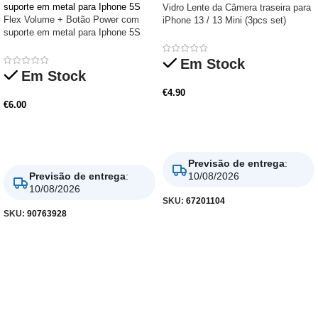
Vidro Lente da Câmera traseira para
Flex Volume + Botão Power com
iPhone 13 / 13 Mini (3pcs set)
suporte em metal para Iphone 5S
Em Stock
Em Stock
€
4.90
€
6.00
Adicionar
Adicionar
Previsão de entrega
:
Previsão de entrega
:
10/08/2026
10/08/2026
SKU:
67201104
SKU:
90763928