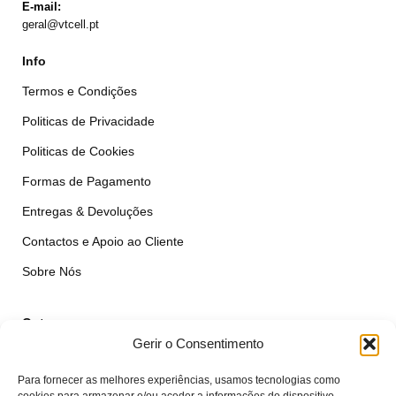
E-mail:
geral@vtcell.pt
Info
Termos e Condições
Politicas de Privacidade
Politicas de Cookies
Formas de Pagamento
Entregas & Devoluções
Contactos e Apoio ao Cliente
Sobre Nós
Outros
Gerir o Consentimento
É Profissional?
Para fornecer as melhores experiências, usamos tecnologias como
Simular Reparação