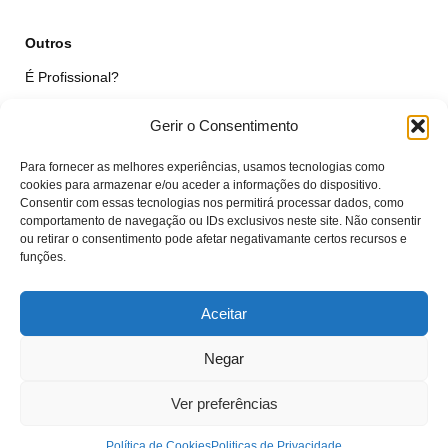
Outros
É Profissional?
Simular Reparação
Gerir o Consentimento
Formulário de Livre Resolução
Para fornecer as melhores experiências, usamos tecnologias como
Qualidade das Peças
cookies para armazenar e/ou aceder a informações do dispositivo.
Consentir com essas tecnologias nos permitirá processar dados, como
comportamento de navegação ou IDs exclusivos neste site. Não consentir
Minha Conta
ou retirar o consentimento pode afetar negativamante certos recursos e
funções.
Área de Cliente
Carrinho
Aceitar
Negar
© VTcell Soluções Electrónicas - Todos os Direitos Reservados - 2018 -
2025
Ver preferências
Política de Cookies
Politicas de Privacidade