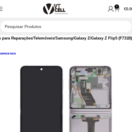
0
€
0.0
s para Reparações
Telemóveis
Samsung
Galaxy Z
Galaxy Z Flip5 (F731B)