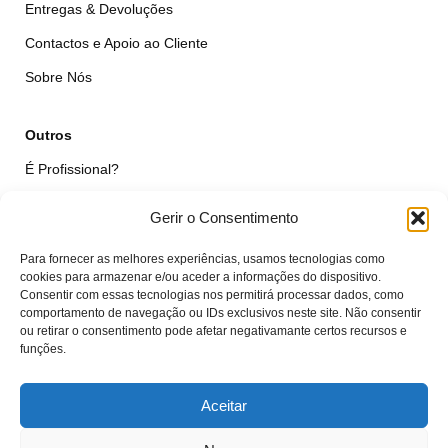
Entregas & Devoluções
Contactos e Apoio ao Cliente
Sobre Nós
Outros
É Profissional?
Simular Reparação
Gerir o Consentimento
Formulário de Livre Resolução
Para fornecer as melhores experiências, usamos tecnologias como
Qualidade das Peças
cookies para armazenar e/ou aceder a informações do dispositivo.
Consentir com essas tecnologias nos permitirá processar dados, como
comportamento de navegação ou IDs exclusivos neste site. Não consentir
Minha Conta
ou retirar o consentimento pode afetar negativamante certos recursos e
funções.
Área de Cliente
Carrinho
Aceitar