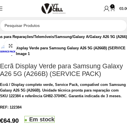
0
€
0.0
s para Reparações
Telemóveis
Samsung
Galaxy A
Galaxy A26 5G (A266)
Clique para aumentar
Ecrã Display Verde para Samsung Galaxy
A26 5G (A266B) (SERVICE PACK)
Ecrã / Display completo verde, Service Pack, compatível com Samsung
Galaxy A26 5G (A266B). Unidade técnica pronta para reparação com
SKU 122384 e referência GH82-37049C. Garantia indicada de 3 meses.
REF:
122384
Em stock
€
64.90