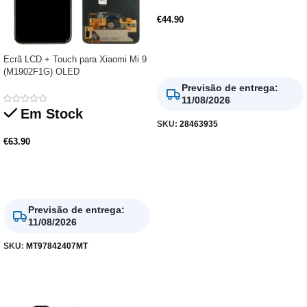
€
44.90
Adicionar
Ecrã LCD + Touch para Xiaomi Mi 9
(M1902F1G) OLED
Previsão de entrega
:
11/08/2026
Em Stock
SKU:
28463935
€
63.90
Adicionar
Previsão de entrega
:
11/08/2026
SKU:
MT97842407MT